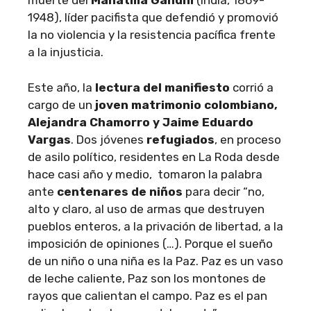
muerte del
Mahatma Gandhi
(India, 1869-
1948), líder pacifista que defendió y promovió
la no violencia y la resistencia pacífica frente
a la injusticia.
Este año, la
lectura del manifiesto
corrió a
cargo de un
joven matrimonio colombiano,
Alejandra Chamorro y Jaime Eduardo
Vargas
. Dos jóvenes
refugiados
, en proceso
de asilo político, residentes en La Roda desde
hace casi año y medio, tomaron la palabra
ante
centenares de niños
para decir “no,
alto y claro, al uso de armas que destruyen
pueblos enteros, a la privación de libertad, a la
imposición de opiniones (…). Porque el sueño
de un niño o una niña es la Paz. Paz es un vaso
de leche caliente, Paz son los montones de
rayos que calientan el campo. Paz es el pan