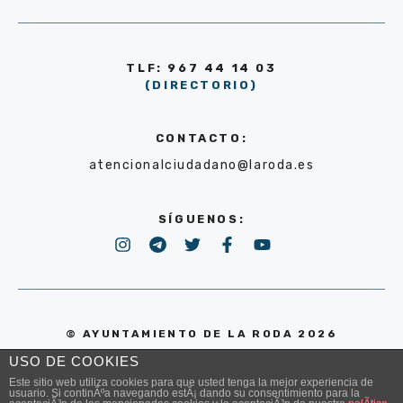
TLF: 967 44 14 03
(DIRECTORIO)
CONTACTO:
atencionalciudadano@laroda.es
SÍGUENOS:
© AYUNTAMIENTO DE LA RODA 2026
USO DE COOKIES
POLÍTICA DE PRIVACIDAD
Este sitio web utiliza cookies para que usted tenga la mejor experiencia de
usuario. Si continÃºa navegando estÃ¡ dando su consentimiento para la