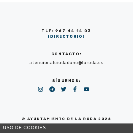
TLF: 967 44 14 03
(DIRECTORIO)
CONTACTO:
atencionalciudadano@laroda.es
SÍGUENOS:
© AYUNTAMIENTO DE LA RODA 2026
USO DE COOKIES
POLÍTICA DE PRIVACIDAD