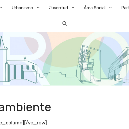
Urbanismo
Juventud
Área Social
Par
oambiente
vc_column][/vc_row]