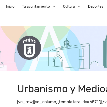
Saltar
Inicio
Tu ayuntamiento
Cultura
Deportes
al
contenido
Urbanismo y Medi
[vc_row][vc_column][templatera id=»6571″][/