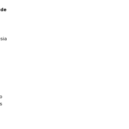
 de
sia
lo
os