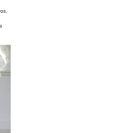
os.
e