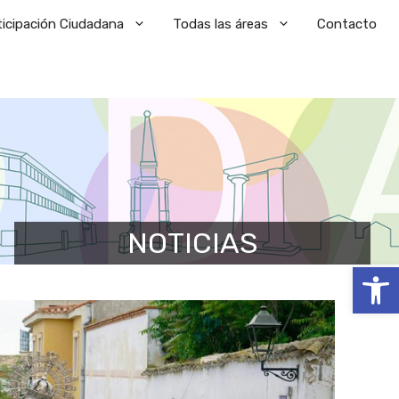
ticipación Ciudadana
Todas las áreas
Contacto
NOTICIAS
Abrir