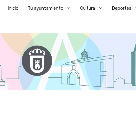
Saltar
Inicio
Tu ayuntamiento
Cultura
Deportes
al
contenido