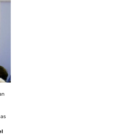
an
das
el