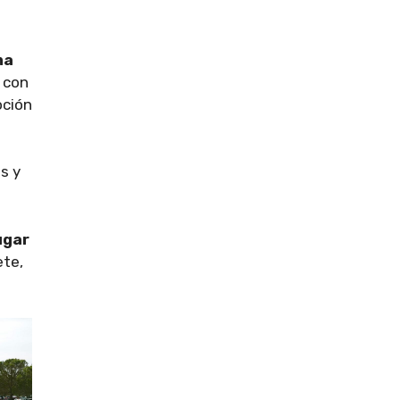
ma
, con
oción
s y
ugar
ete,