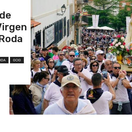
 de
 Virgen
 Roda
ODA
OCIO