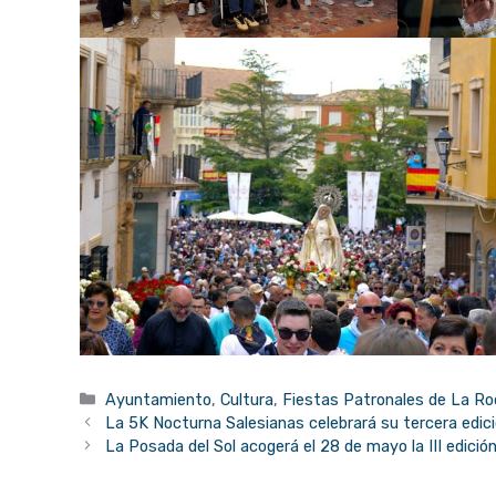
Categorías
Ayuntamiento
,
Cultura
,
Fiestas Patronales de La Ro
La 5K Nocturna Salesianas celebrará su tercera edició
La Posada del Sol acogerá el 28 de mayo la III edició