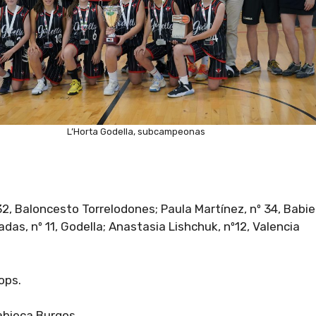
L’Horta Godella, subcampeonas
2, Baloncesto Torrelodones; Paula Martínez, nº 34, Babi
adas, nº 11, Godella; Anastasia Lishchuk, nº12, Valencia
ops.
abieca Burgos.