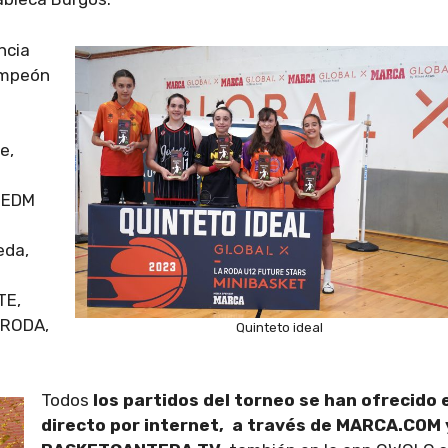
ncia
ampeón
e,
; EDM
eda,
TE,
 RODA,
Quinteto ideal
Todos
los partidos del torneo se han ofrecido 
directo por internet, a través de MARCA.COM 