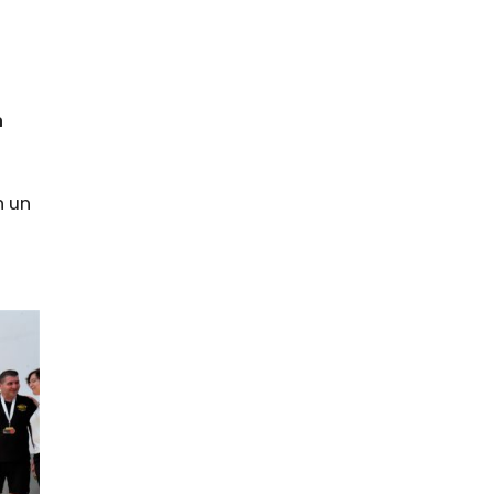
a
n un