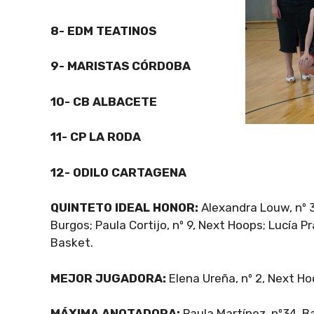
8- EDM TEATINOS
9- MARISTAS CÓRDOBA
10- CB ALBACETE
11- CP LA RODA
12- ODILO CARTAGENA
QUINTETO IDEAL HONOR:
Alexandra Louw, nº 3
Burgos; Paula Cortijo, nº 9, Next Hoops; Lucía Pr
Basket.
MEJOR JUGADORA:
Elena Ureña, nº 2, Next Ho
MÁXIMA ANOTADORA:
Paula Martínez, nº34, B