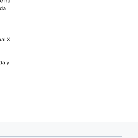
se ha
ada
al X
da y