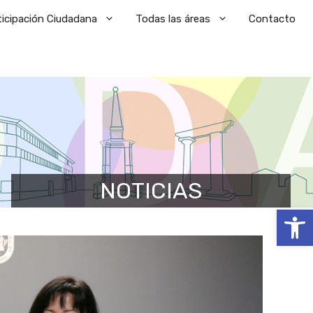
ticipación Ciudadana
Todas las áreas
Contacto
NOTICIAS
Abrir