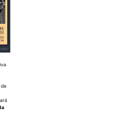
tiva
 de
uará
la