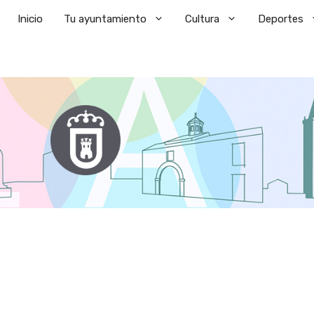
Saltar
Inicio
Tu ayuntamiento
Cultura
Deportes
al
contenido