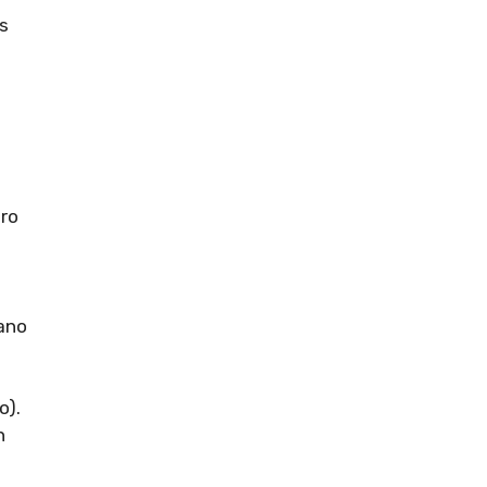
ás
tro
rano
o).
n