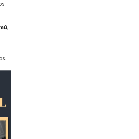
os
rmú
,
os.