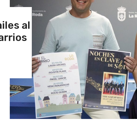
iles al
arrios