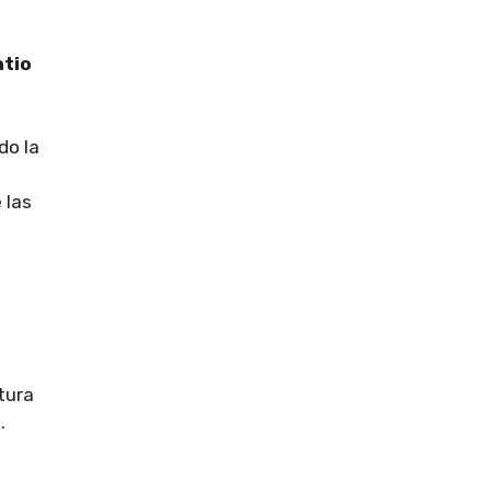
atio
do la
 las
tura
.