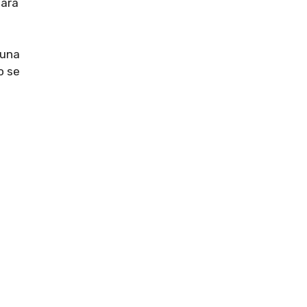
para
 una
o se