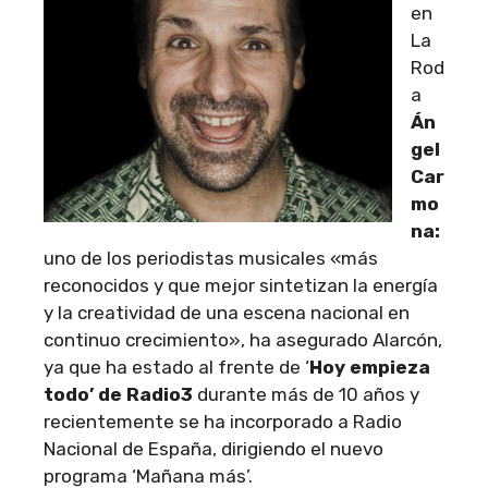
en
La
Rod
a
Án
gel
Car
mo
na:
uno de los periodistas musicales «más
reconocidos y que mejor sintetizan la energía
y la creatividad de una escena nacional en
continuo crecimiento», ha asegurado Alarcón,
ya que ha estado al frente de ‘
Hoy empieza
todo’ de Radio3
durante más de 10 años y
recientemente se ha incorporado a Radio
Nacional de España, dirigiendo el nuevo
programa ‘Mañana más’.