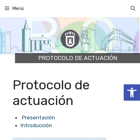
Saltar
Menú
al
contenido
PROTOCOLO DE ACTUACIÓN
Protocolo de
Abrir
actuación
Presentación
Introducción