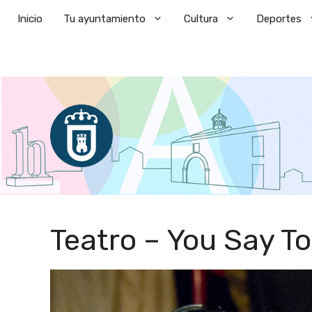
Saltar
Inicio
Tu ayuntamiento
Cultura
Deportes
al
contenido
Teatro – You Say T