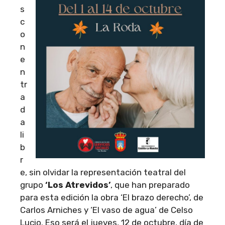
s
c
o
n
e
n
tr
a
d
a
li
b
r
e, sin olvidar la representación teatral del
grupo
‘Los Atrevidos’
, que han preparado
para esta edición la obra ‘El brazo derecho’, de
Carlos Arniches y ‘El vaso de agua’ de Celso
Lucio. Eso será el jueves, 12 de octubre, día de