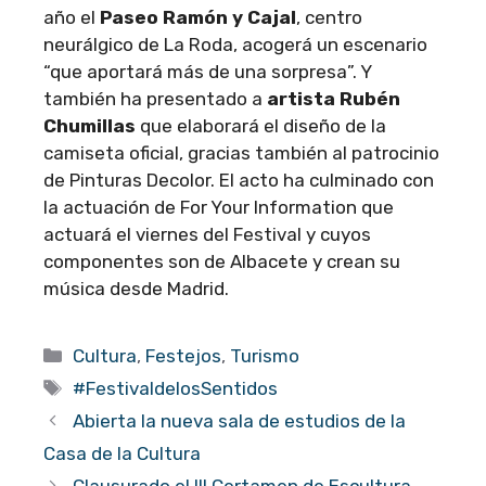
año el
Paseo Ramón y Cajal
, centro
neurálgico de La Roda, acogerá un escenario
“que aportará más de una sorpresa”. Y
también ha presentado a
artista Rubén
Chumillas
que elaborará el diseño de la
camiseta oficial, gracias también al patrocinio
de Pinturas Decolor. El acto ha culminado con
la actuación de For Your Information que
actuará el viernes del Festival y cuyos
componentes son de Albacete y crean su
música desde Madrid.
Categorías
Cultura
,
Festejos
,
Turismo
Etiquetas
#FestivaldelosSentidos
Abierta la nueva sala de estudios de la
Casa de la Cultura
Clausurado el III Certamen de Escultura