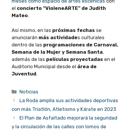
meses como espacio de artes escénicas
con
el
concierto “VioleneARTE” de Judith
Mateo
.
Así mismo, en las
próximas fechas
se
anunciarán
más actividade
s culturales
dentro de las
programaciones de Carnaval,
Semana de la Mujer y Semana Santa
,
además de las
películas proyectadas
en el
Auditorio Municipal desde el
área de
Juventud
.
Categorías
Noticias
La Roda amplía sus actividades deportivas
con más Triatlón, Atletismo y Kárate en 2023
El Plan de Asfaltado mejorará la seguridad
y la circulación de las calles con lomos de