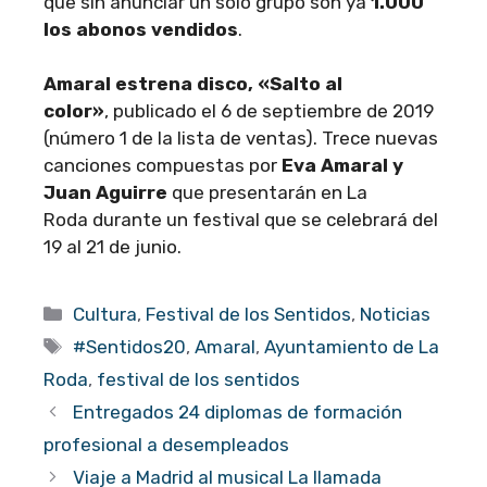
que sin anunciar un solo grupo son ya
1.000
los abonos vendidos
.
Amaral estrena disco, «Salto al
color»
, publicado el 6 de septiembre de 2019
(número 1 de la lista de ventas). Trece nuevas
canciones compuestas por
Eva Amaral y
Juan Aguirre
que presentarán en La
Roda durante un festival que se celebrará del
19 al 21 de junio.
Categorías
Cultura
,
Festival de los Sentidos
,
Noticias
Etiquetas
#Sentidos20
,
Amaral
,
Ayuntamiento de La
Roda
,
festival de los sentidos
Entregados 24 diplomas de formación
profesional a desempleados
Viaje a Madrid al musical La llamada