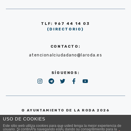
TLF: 967 44 14 03
(DIRECTORIO)
CONTACTO:
atencionalciudadano@laroda.es
SÍGUENOS:
© AYUNTAMIENTO DE LA RODA 2026
USO DE COOKIES
POLÍTICA DE PRIVACIDAD
Este sitio web utiliza cookies para que usted tenga la mejor experiencia de
usuario. Si continÃºa navegando estÃ¡ dando su consentimiento para la