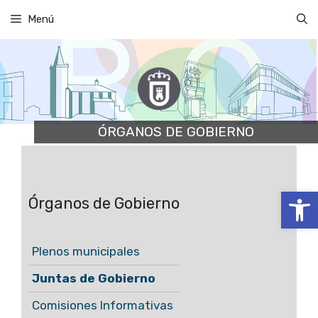
Saltar
Menú
al
contenido
ÓRGANOS DE GOBIERNO
Abrir
Órganos de Gobierno
Plenos municipales
Juntas de Gobierno
Comisiones Informativas