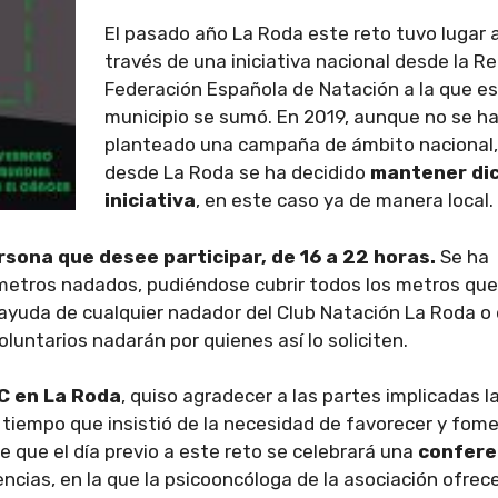
El pasado año La Roda este reto tuvo lugar 
través de una iniciativa nacional desde la Re
Federación Española de Natación a la que e
municipio se sumó. En 2019, aunque no se h
planteado una campaña de ámbito nacional,
desde La Roda se ha decidido
mantener di
iniciativa
, en este caso ya de manera local.
rsona que desee participar, de 16 a 22 horas.
Se ha
metros nadados, pudiéndose cubrir todos los metros que
ayuda de cualquier nadador del Club Natación La Roda o 
luntarios nadarán por quienes así lo soliciten.
C en La Roda
, quiso agradecer a las partes implicadas l
al tiempo que insistió de la necesidad de favorecer y fom
e que el día previo a este reto se celebrará una
confere
rencias, en la que la psicooncóloga de la asociación ofrec