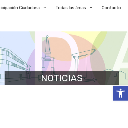
ticipación Ciudadana
Todas las áreas
Contacto
NOTICIAS
Abrir