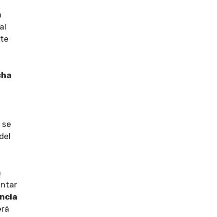
a
al
ste
a
cha
 se
del
a
entar
ncia
erá