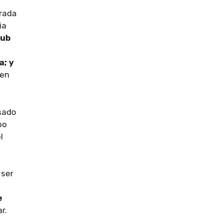
brada
ia
lub
a; y
en
asado
po
l
 ser
e
r.