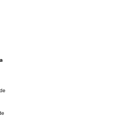
a
de
a
de