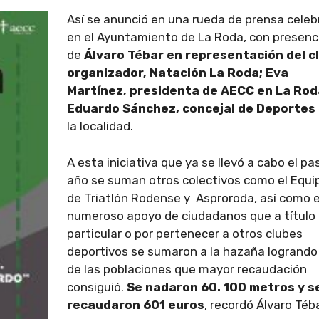
Así se anunció en una rueda de prensa cele
en el Ayuntamiento de La Roda, con presenc
de
Álvaro Tébar en representación del c
organizador, Natación La Roda; Eva
Martínez, presidenta de AECC en La Rod
Eduardo Sánchez, concejal de Deportes
la localidad.
A esta iniciativa que ya se llevó a cabo el p
año se suman otros colectivos como el Equi
de Triatlón Rodense y Asproroda, así como e
numeroso apoyo de ciudadanos que a título
particular o por pertenecer a otros clubes
deportivos se sumaron a la hazaña logrando
de las poblaciones que mayor recaudación
consiguió.
Se nadaron 60. 100 metros y s
recaudaron 601 euros
, recordó Álvaro Téba