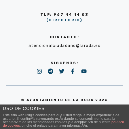
TLF: 967 44 14 03
(DIRECTORIO)
CONTACTO:
atencionalciudadano@laroda.es
SÍGUENOS:
© AYUNTAMIENTO DE LA RODA 2026
USO DE COOKIES
POLÍTICA DE PRIVACIDAD
Este sitio web utiliza cookies para que usted tenga la mejor experiencia de
usuario. Si continÃºa navegando estÃ¡ dando su consentimiento para la
aceptaciÃ³n de las mencionadas cookies y la aceptaciÃ³n de nuestra
polÃ­tica
de cookies
, pinche el enlace para mayor informaciÃ³n.