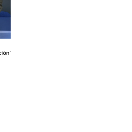
ción’