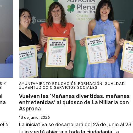
S Y
AYUNTAMIENTO
EDUCACIÓN
FORMACIÓN
IGUALDAD
S
JUVENTUD
OCIO
SERVICIOS SOCIALES
l
Vuelven las ‘Mañanas divertidas, mañanas
una
entretenidas’ al quiosco de La Miliaria con
Asprona
18 de junio, 2026
el 6
La iniciativa se desarrollará del 23 de junio al 23
..
julio y está abierta a toda la ciudadanía La ...