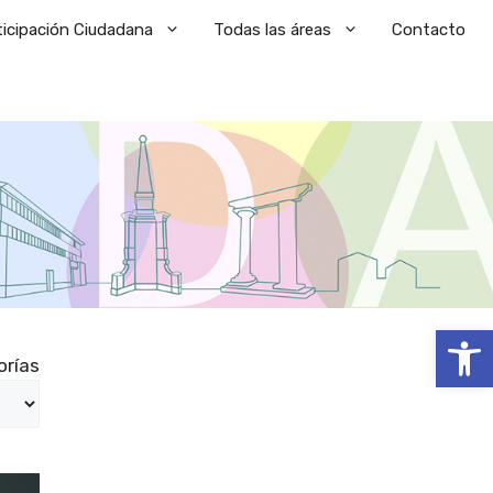
ticipación Ciudadana
Todas las áreas
Contacto
Abrir
orías