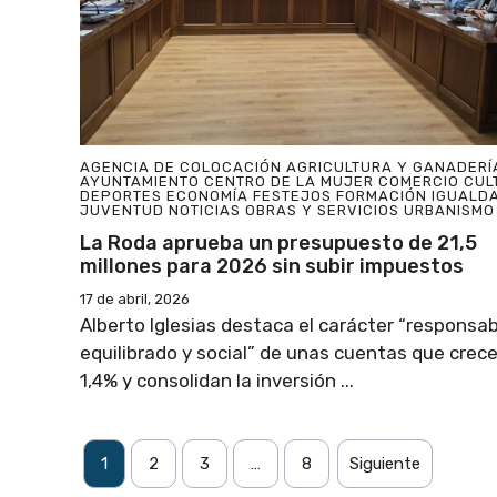
AGENCIA DE COLOCACIÓN
AGRICULTURA Y GANADERÍ
AYUNTAMIENTO
CENTRO DE LA MUJER
COMERCIO
CUL
DEPORTES
ECONOMÍA
FESTEJOS
FORMACIÓN
IGUALD
JUVENTUD
NOTICIAS
OBRAS Y SERVICIOS
URBANISMO
La Roda aprueba un presupuesto de 21,5
millones para 2026 sin subir impuestos
17 de abril, 2026
Alberto Iglesias destaca el carácter “responsab
equilibrado y social” de unas cuentas que crec
1,4% y consolidan la inversión ...
1
2
3
…
8
Siguiente