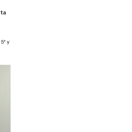
rta
5º y