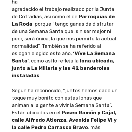
ha
agradecido el trabajo realizado por la Junta
de Cofradías, así como el de
Parroquias de
La Roda
, porque “tengo ganas de disfrutar
de una Semana Santa que, sin ser mejor ni
peor, será única, la que nos permite la actual
normalidad”. También se ha referido al
eslogan elegido este año,
‘Víve La Semana
Santa’
, como así lo refleja la
lona ubicada,
junto a La Miliaria y las 42 banderolas
instaladas
.
Según ha reconocido, “juntos hemos dado un
toque muy bonito con estas lonas que
animan a la gente a vivir la Semana Santa”.
Están ubicadas en el
Paseo Ramón y Cajal,
calle Alfredo Atienza, Avenida Felipe VI y
la calle Pedro Carrasco Bravo
, más