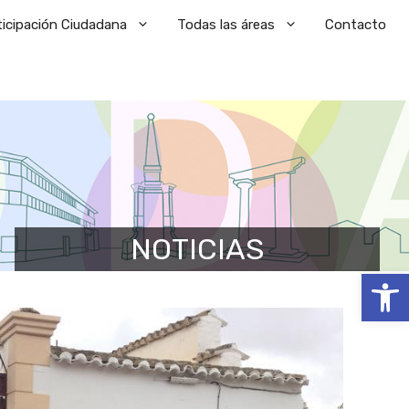
ticipación Ciudadana
Todas las áreas
Contacto
NOTICIAS
Abrir