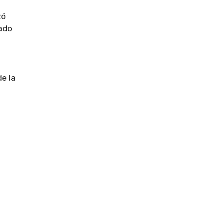
zó
rado
de la
n