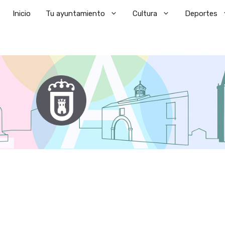
Saltar
Inicio
Tu ayuntamiento
Cultura
Deportes
al
contenido