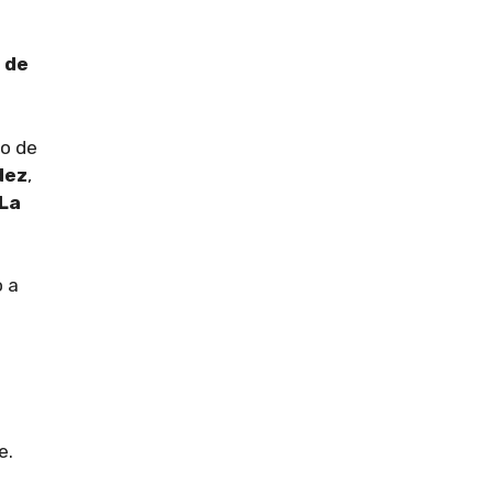
 de
ro de
dez
,
 La
o a
e.