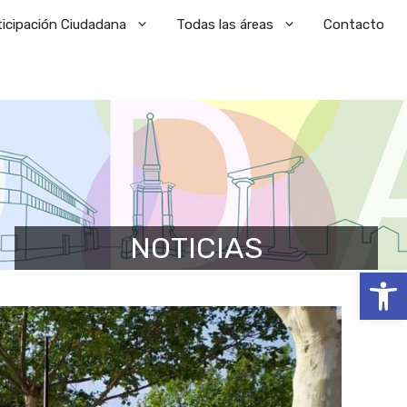
ticipación Ciudadana
Todas las áreas
Contacto
NOTICIAS
Abrir