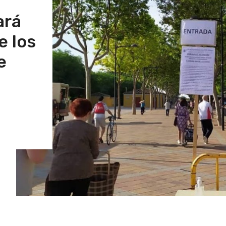
ará
e los
e