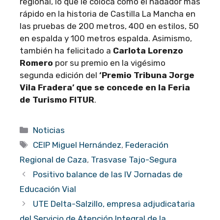
regional, lo que le coloca como el nadador más
rápido en la historia de Castilla La Mancha en
las pruebas de 200 metros, 400 en estilos, 50
en espalda y 100 metros espalda. Asimismo,
también ha felicitado a
Carlota Lorenzo
Romero
por su premio en la vigésimo
segunda edición del
‘Premio Tribuna Jorge
Vila Fradera’ que se concede en la Feria
de Turismo FITUR
.
Categorías
Noticias
Etiquetas
CEIP Miguel Hernández
,
Federación
Regional de Caza
,
Trasvase Tajo-Segura
Positivo balance de las IV Jornadas de
Educación Vial
UTE Delta-Salzillo, empresa adjudicataria
del Servicio de Atención Integral de la