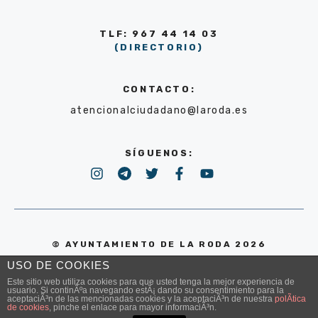
TLF: 967 44 14 03
(DIRECTORIO)
CONTACTO:
atencionalciudadano@laroda.es
SÍGUENOS:
© AYUNTAMIENTO DE LA RODA 2026
USO DE COOKIES
POLÍTICA DE PRIVACIDAD
Este sitio web utiliza cookies para que usted tenga la mejor experiencia de
usuario. Si continÃºa navegando estÃ¡ dando su consentimiento para la
aceptaciÃ³n de las mencionadas cookies y la aceptaciÃ³n de nuestra
polÃ­tica
de cookies
, pinche el enlace para mayor informaciÃ³n.