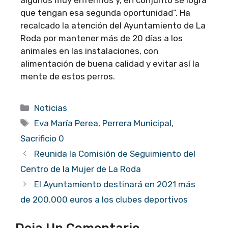
algunos muy enfermos y, en conjunto se logra
que tengan esa segunda oportunidad”. Ha
recalcado la atención del Ayuntamiento de La
Roda por mantener más de 20 días a los
animales en las instalaciones, con
alimentación de buena calidad y evitar así la
mente de estos perros.
Categorías
Noticias
Etiquetas
Eva María Perea
,
Perrera Municipal
,
Sacrificio 0
Reunida la Comisión de Seguimiento del
Centro de la Mujer de La Roda
El Ayuntamiento destinará en 2021 más
de 200.000 euros a los clubes deportivos
Deja Un Comentario