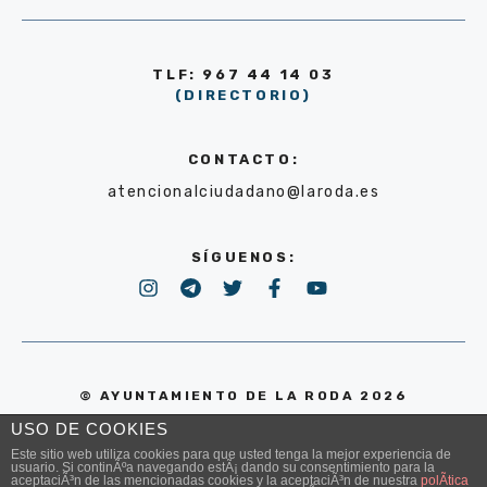
TLF: 967 44 14 03
(DIRECTORIO)
CONTACTO:
atencionalciudadano@laroda.es
SÍGUENOS:
© AYUNTAMIENTO DE LA RODA 2026
USO DE COOKIES
POLÍTICA DE PRIVACIDAD
Este sitio web utiliza cookies para que usted tenga la mejor experiencia de
usuario. Si continÃºa navegando estÃ¡ dando su consentimiento para la
aceptaciÃ³n de las mencionadas cookies y la aceptaciÃ³n de nuestra
polÃ­tica