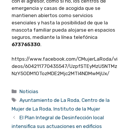
con el agresor, como si no, los centros de
emergencia y casas de acogida que se
mantienen abiertos como servicios
esenciales y hasta la posibilidad de que la
mascota familiar pueda alojarse en espacios
seguros, mediante la línea telefónica
673765330
.
https://www.facebook.com/CMujerLaRoda/vi
deos/604211770435547/UzpfSTEyMzU5NTMz
NzY5ODM1OTozMDE2Mjc2MTI4NDMwMjUx/
Categorías
Noticias
Etiquetas
Ayuntamiento de La Roda
,
Centro de la
Mujer de La Roda
,
Instituto de la Mujer
El Plan Integral de Desinfección local
intensifica sus actuaciones en edificios