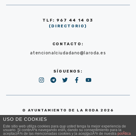
TLF: 967 44 14 03
(DIRECTORIO)
CONTACTO:
atencionalciudadano@laroda.es
SÍGUENOS:
© AYUNTAMIENTO DE LA RODA 2026
USO DE COOKIES
POLÍTICA DE PRIVACIDAD
Este sitio web utiliza cookies para que usted tenga la mejor experiencia de
usuario. Si continÃºa navegando estÃ¡ dando su consentimiento para la
aceptaciÃ³n de las mencionadas cookies y la aceptaciÃ³n de nuestra
polÃ­tica