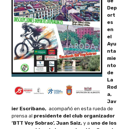
de
Dep
ort
es
en
el
Ayu
nta
mie
nto
de
La
Rod
a,
Jav
ier Escribano,
acompañó en esta rueda de
prensa al
presidente del club organizador
‘BTT Voy Sobrao’, Juan Saiz,
y a
uno de los