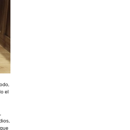
odo,
o el
,
dios,
 que