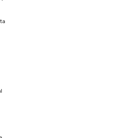
ta
l
e