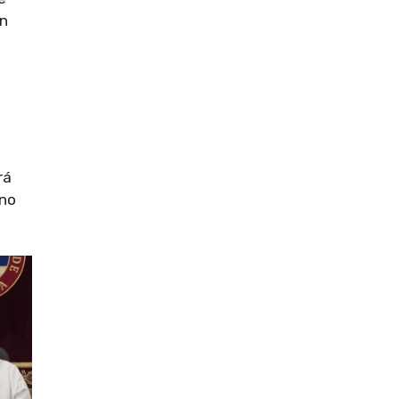
on
rá
ino