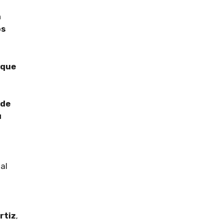
a
os
nque
 de
u
ual
rtiz
,