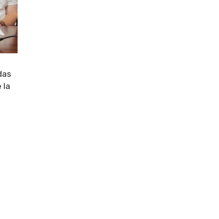
adas
 la