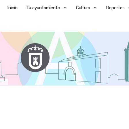
Saltar
Inicio
Tu ayuntamiento
Cultura
Deportes
al
contenido