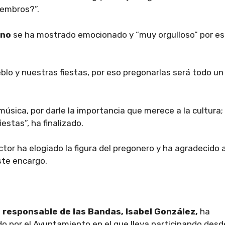
iembros?”.
ano
se ha mostrado emocionado y “muy orgulloso” por es
o y nuestras fiestas, por eso pregonarlas será todo un
música, por darle la importancia que merece a la cultura;
estas”, ha finalizado.
tor ha elogiado la figura del pregonero y ha agradecido a
te encargo.
 responsable de las Bandas, Isabel González,
ha
o por el Ayuntamiento en el que lleva participando desd