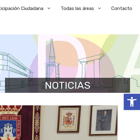
ticipación Ciudadana
Todas las áreas
Contacto
NOTICIAS
Abrir