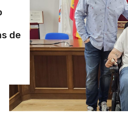
o
as de