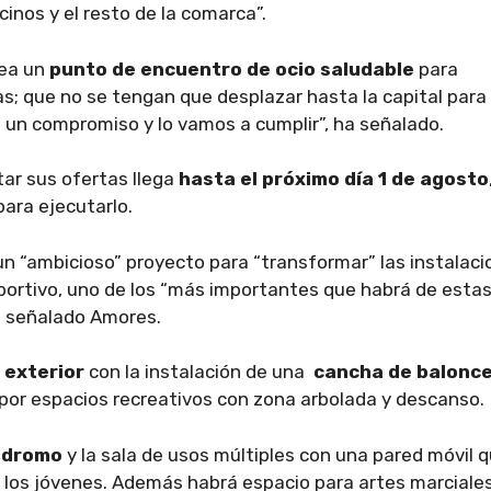
inos y el resto de la comarca”.
sea un
punto de encuentro de ocio saludable
para
as; que no se tengan que desplazar hasta la capital para
 un compromiso y lo vamos a cumplir”, ha señalado.
ar sus ofertas llega
hasta el próximo día 1 de agosto
para ejecutarlo.
n “ambicioso” proyecto para “transformar” las instalac
eportivo, uno de los “más importantes que habrá de esta
a señalado Amores.
 exterior
con la instalación de una
cancha de balonc
or espacios recreativos con zona arbolada y descanso.
ódromo
y la sala de usos múltiples con una pared móvil 
 de los jóvenes. Además habrá espacio para artes marciales