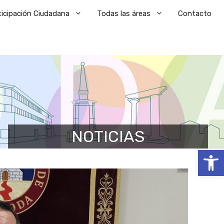
ticipación Ciudadana
Todas las áreas
Contacto
NOTICIAS
Abrir