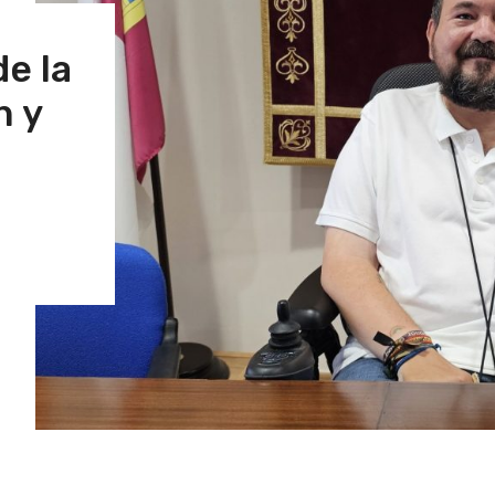
de la
n y