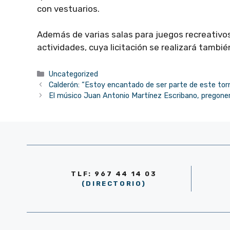
con vestuarios.
Además de varias salas para juegos recreativos
actividades, cuya licitación se realizará tambi
Categorías
Uncategorized
Calderón: “Estoy encantado de ser parte de este t
El músico Juan Antonio Martínez Escribano, pregone
TLF: 967 44 14 03
(DIRECTORIO)