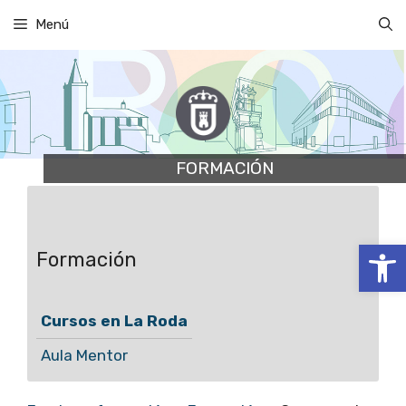
Saltar
Menú
al
contenido
FORMACIÓN
Abrir
Formación
Cursos en La Roda
Aula Mentor