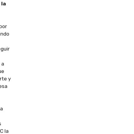
 la
 por
ondo
guir
 a
ue
rte y
esa
ta
s
C la