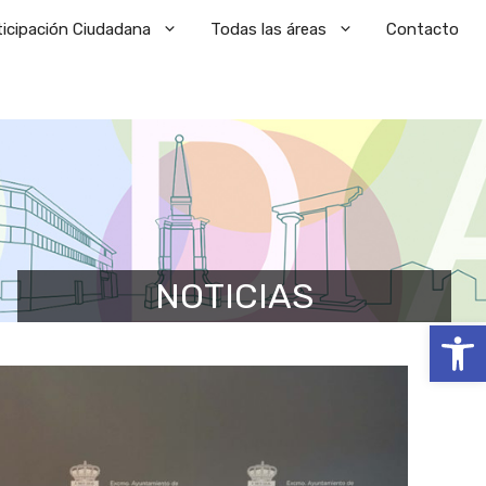
ticipación Ciudadana
Todas las áreas
Contacto
NOTICIAS
Abrir