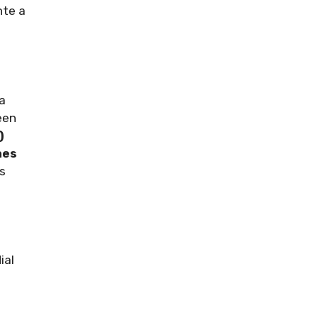
nte a
a
een
)
nes
as
ial