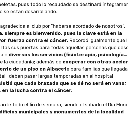
papeletas, pues todo lo recaudado se destinará íntegrame
e se están desarrollando.
agradecida al club por “haberse acordado de nosotros”,
a, siempre es bienvenido, pues la clave está en la
or fuerza contra el cáncer.
Recordó igualmente que l
ertas sus puertas para todas aquellas personas que des
 son
diversos los servicios (fisioterapia, psicología…
de la ciudadanía; además de
cooperar con otras accio
ento de un piso en Albacet
e para familias que llegad
ital, deben pasar largas temporadas en el hospital
sistió que cada brazada que se dé no será en vano;
 en la lucha contra el cáncer.
nte todo el fin de semana, siendo el sábado el Día Mund
edificios municipales y monumentos de la localidad