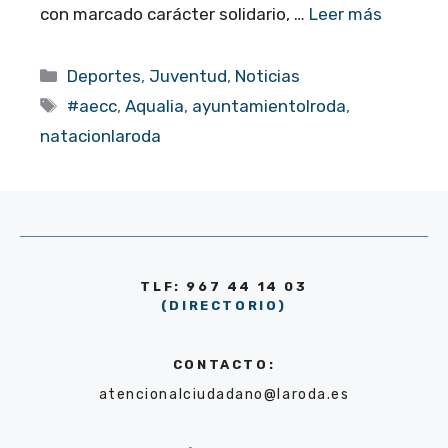
con marcado carácter solidario, …
Leer más
Categorías
Deportes
,
Juventud
,
Noticias
Etiquetas
#aecc
,
Aqualia
,
ayuntamientolroda
,
natacionlaroda
TLF: 967 44 14 03
(DIRECTORIO)
CONTACTO:
atencionalciudadano@laroda.es