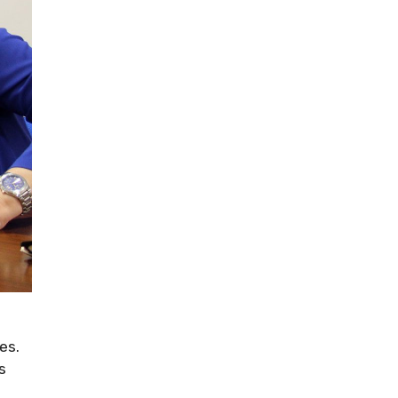
des.
s