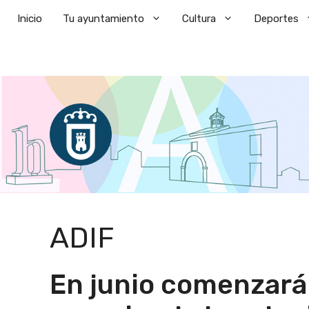
Saltar
Inicio
Tu ayuntamiento
Cultura
Deportes
al
contenido
ADIF
En junio comenzarán