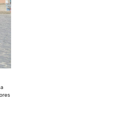
ma
ores