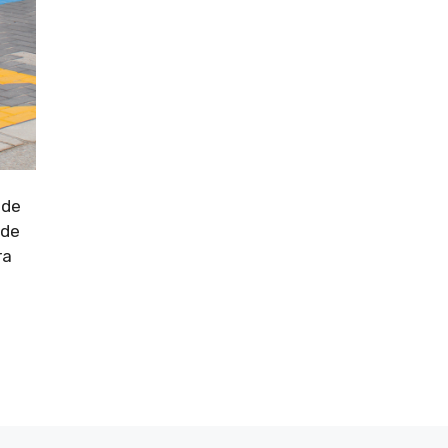
 de
 de
ra