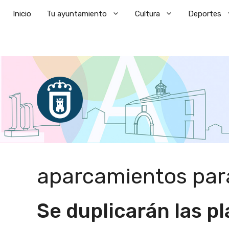
Saltar
Inicio
Tu ayuntamiento
Cultura
Deportes
al
contenido
aparcamientos para
Se duplicarán las p