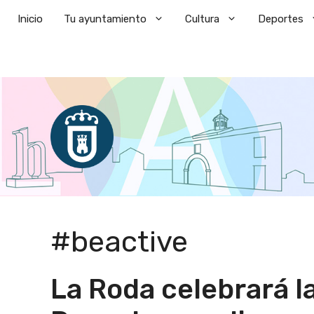
Saltar
Inicio
Tu ayuntamiento
Cultura
Deportes
al
contenido
#beactive
La Roda celebrará 