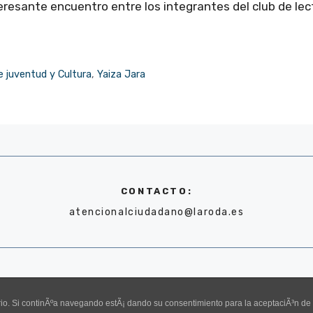
eresante encuentro entre los integrantes del club de lec
e juventud y Cultura
,
Yaiza Jara
CONTACTO:
atencionalciudadano@laroda.es
uario. Si continÃºa navegando estÃ¡ dando su consentimiento para la aceptaciÃ³n d