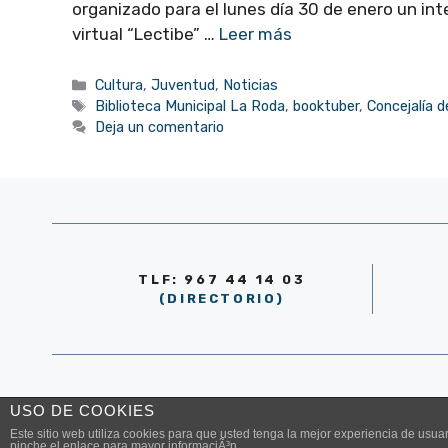
organizado para el lunes día 30 de enero un int
virtual “Lectibe” …
Leer más
Categorías
Cultura
,
Juventud
,
Noticias
Etiquetas
Biblioteca Municipal La Roda
,
booktuber
,
Concejalía d
Deja un comentario
TLF: 967 44 14 03
(DIRECTORIO)
© AYUNTAMIENTO DE LA RODA 2026
USO DE COOKIES
Este sitio web utiliza cookies para que usted tenga la mejor experiencia de us
pinche el enlace para mayor informaciÃ³n.