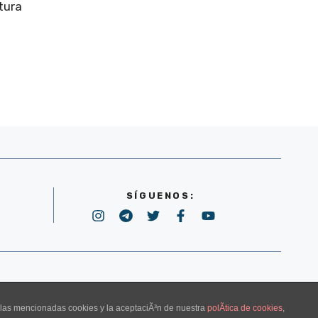
tura
SÍGUENOS:
POLÍTICA DE PRIVACIDAD
e las mencionadas cookies y la aceptaciÃ³n de nuestra
polÃ­tica de cookies
,