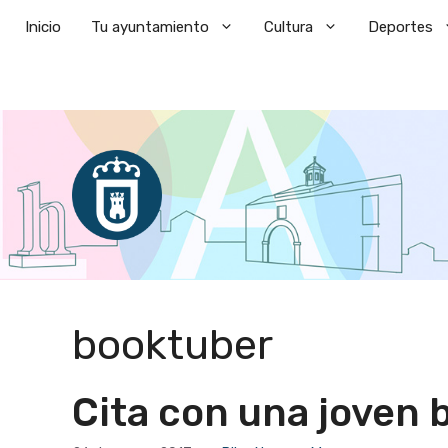
Saltar
Inicio
Tu ayuntamiento
Cultura
Deportes
al
contenido
booktuber
Cita con una joven 