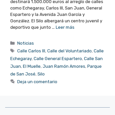
destinará 1.500.000 euros al arreglo de calles
como Echegaray, Carlos III, San Juan, General
Espartero y la Avenida Juan García y
González. El Silo albergará un centro juvenil y
deportivo que junto …
Leer más
Categorías
Noticias
Etiquetas
Calle Carlos III
,
Calle del Voluntariado
,
Calle
Echegaray
,
Calle General Espartero
,
Calle San
Juan
,
El Muelle
,
Juan Ramón Amores
,
Parque
de San José
,
Silo
Deja un comentario