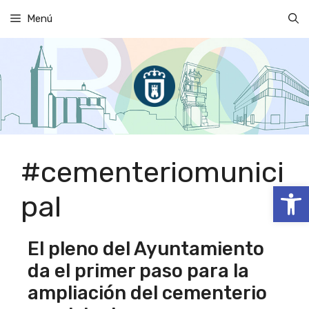
Saltar
Menú
al
contenido
#cementeriomunici
Abrir
pal
El pleno del Ayuntamiento
da el primer paso para la
ampliación del cementerio