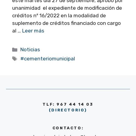
este martes día 27 de septiembre, aprobó por
unanimidad el expediente de modificación de
créditos nº 16/2022 en la modalidad de
suplemento de créditos financiado con cargo
al …
Leer más
Categorías
Noticias
Etiquetas
#cementeriomunicipal
TLF: 967 44 14 03
(DIRECTORIO)
CONTACTO: