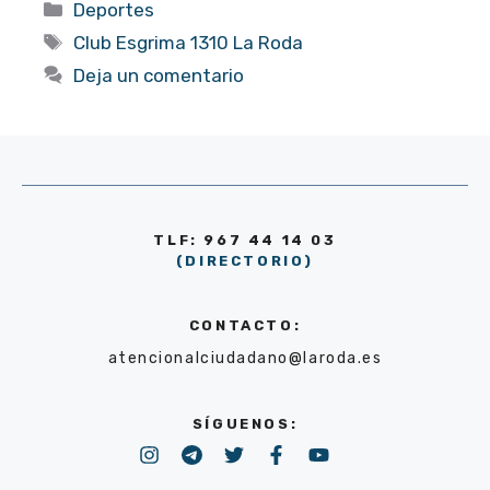
Categorías
Deportes
Etiquetas
Club Esgrima 1310 La Roda
Deja un comentario
TLF: 967 44 14 03
(DIRECTORIO)
CONTACTO:
atencionalciudadano@laroda.es
SÍGUENOS: