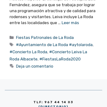
Fernández, asegura que se trabaja por lograr
una programación atractiva y de calidad para
rodenses y visitantes. Leiva incluye La Roda
entre las localidades que …
Leer más
Categorías
Fiestas Patronales de La Roda
Etiquetas
#Ayuntamiento de La Roda #aytolaroda
,
#Concierto La Roda
,
#Concierto Leiva La
Roda Albacete
,
#FiestasLaRoda2020
Deja un comentario
TLF: 967 44 14 03
(DIRECTORIO)