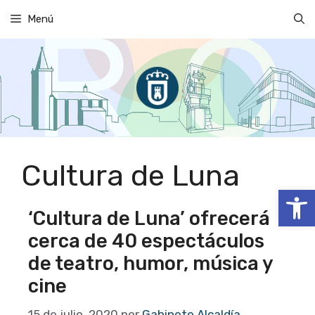
Saltar
Menú
al
contenido
Cultura de Luna
Abrir
‘Cultura de Luna’ ofrecerá
cerca de 40 espectáculos
de teatro, humor, música y
cine
15 de julio, 2020
por
Gabinete Alcaldía