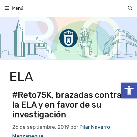
Saltar
Menú
al
contenido
ELA
Abrir
#Reto75K, brazadas contra
la ELA y en favor de su
investigación
26 de septiembre, 2019
por
Pilar Navarro
Manzaneque