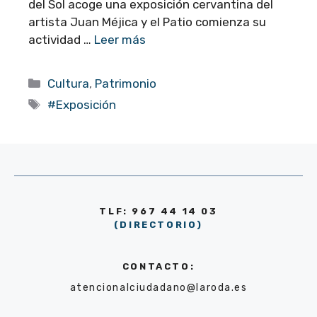
del Sol acoge una exposición cervantina del
artista Juan Méjica y el Patio comienza su
actividad …
Leer más
Categorías
Cultura
,
Patrimonio
Etiquetas
#Exposición
TLF: 967 44 14 03
(DIRECTORIO)
CONTACTO:
atencionalciudadano@laroda.es