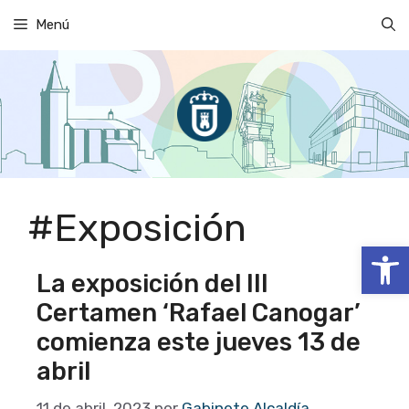
Saltar
Menú
al
contenido
#Exposición
Abrir
La exposición del III
Certamen ‘Rafael Canogar’
comienza este jueves 13 de
abril
11 de abril, 2023
por
Gabinete Alcaldía