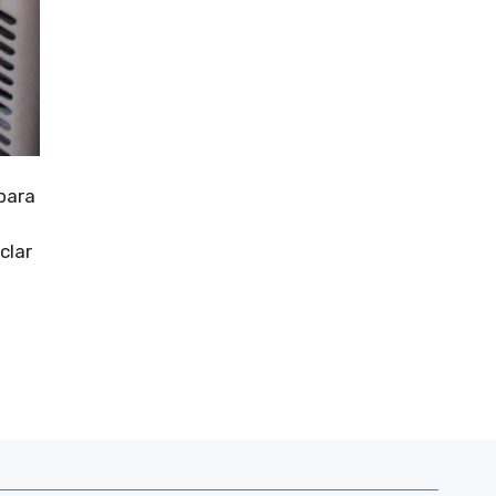
para
clar