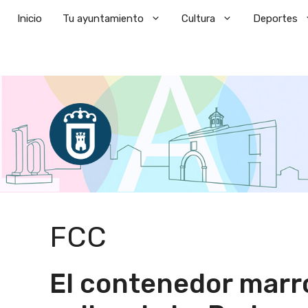
Saltar
Inicio
Tu ayuntamiento
Cultura
Deportes
al
contenido
FCC
El contenedor marró