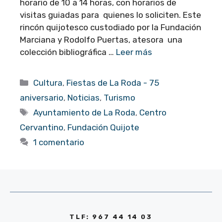
horario de 10 a 14 horas, con horarios de
visitas guiadas para quienes lo soliciten. Este
rincón quijotesco custodiado por la Fundación
Marciana y Rodolfo Puertas, atesora una
colección bibliográfica …
Leer más
Categorías
Cultura
,
Fiestas de La Roda - 75
aniversario
,
Noticias
,
Turismo
Etiquetas
Ayuntamiento de La Roda
,
Centro
Cervantino
,
Fundación Quijote
1 comentario
TLF: 967 44 14 03