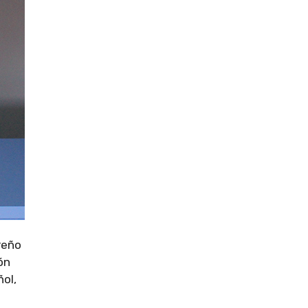
reño
ón
ol,