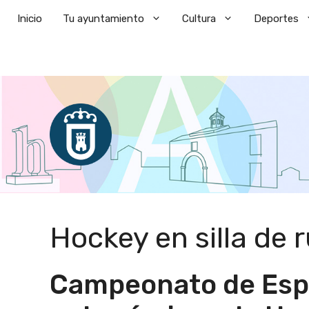
Saltar
Inicio
Tu ayuntamiento
Cultura
Deportes
al
contenido
Hockey en silla de 
Campeonato de Esp