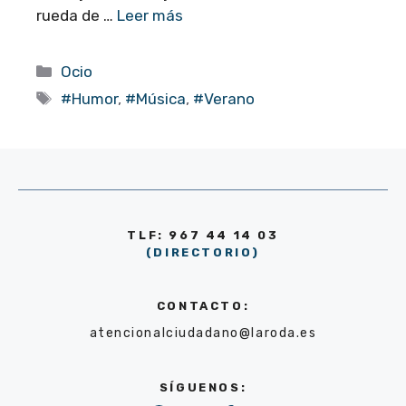
rueda de …
Leer más
Categorías
Ocio
Etiquetas
#Humor
,
#Música
,
#Verano
TLF: 967 44 14 03
(DIRECTORIO)
CONTACTO:
atencionalciudadano@laroda.es
SÍGUENOS: