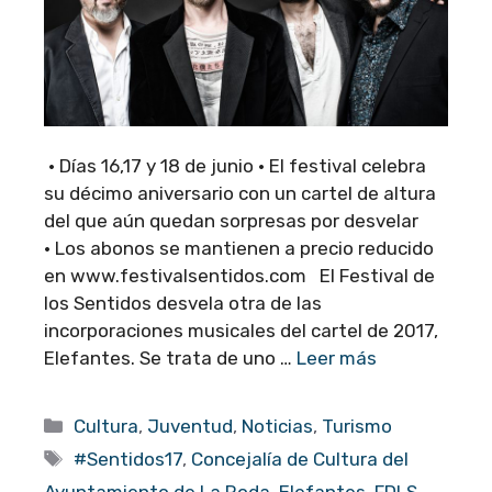
· Días 16,17 y 18 de junio · El festival celebra
su décimo aniversario con un cartel de altura
del que aún quedan sorpresas por desvelar
· Los abonos se mantienen a precio reducido
en www.festivalsentidos.com El Festival de
los Sentidos desvela otra de las
incorporaciones musicales del cartel de 2017,
Elefantes. Se trata de uno …
Leer más
Categorías
Cultura
,
Juventud
,
Noticias
,
Turismo
Etiquetas
#Sentidos17
,
Concejalía de Cultura del
Ayuntamiento de La Roda
,
Elefantes
,
FDLS
,