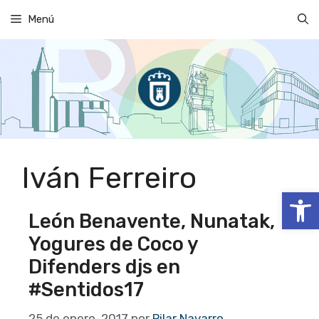
Saltar
Menú
al
contenido
Iván Ferreiro
Abrir
León Benavente, Nunatak,
Yogures de Coco y
Difenders djs en
#Sentidos17
25 de enero, 2017
por
Pilar Navarro