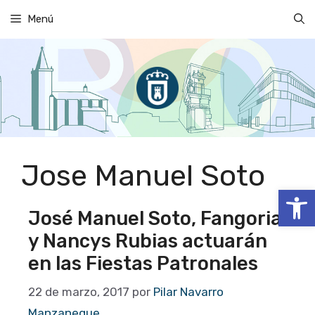
Saltar
Menú
al
contenido
Jose Manuel Soto
Abrir
José Manuel Soto, Fangoria
y Nancys Rubias actuarán
en las Fiestas Patronales
22 de marzo, 2017
por
Pilar Navarro
Manzaneque