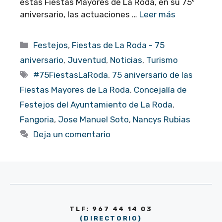
estas Fiestas Mayores de La Roda, en su 75º
aniversario, las actuaciones …
Leer más
Categorías
Festejos
,
Fiestas de La Roda - 75
aniversario
,
Juventud
,
Noticias
,
Turismo
Etiquetas
#75FiestasLaRoda
,
75 aniversario de las
Fiestas Mayores de La Roda
,
Concejalía de
Festejos del Ayuntamiento de La Roda
,
Fangoria
,
Jose Manuel Soto
,
Nancys Rubias
Deja un comentario
TLF: 967 44 14 03
(DIRECTORIO)