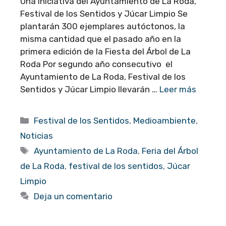
Una iniciativa del Ayuntamiento de La Roda,
Festival de los Sentidos y Júcar Limpio Se
plantarán 300 ejemplares autóctonos, la
misma cantidad que el pasado año en la
primera edición de la Fiesta del Árbol de La
Roda Por segundo año consecutivo el
Ayuntamiento de La Roda, Festival de los
Sentidos y Júcar Limpio llevarán …
Leer más
Categorías
Festival de los Sentidos
,
Medioambiente
,
Noticias
Etiquetas
Ayuntamiento de La Roda
,
Feria del Árbol
de La Roda
,
festival de los sentidos
,
Júcar
Limpio
Deja un comentario