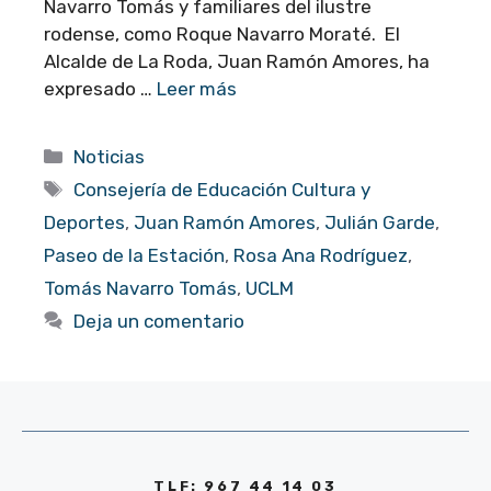
Navarro Tomás y familiares del ilustre
rodense, como Roque Navarro Moraté. El
Alcalde de La Roda, Juan Ramón Amores, ha
expresado …
Leer más
Categorías
Noticias
Etiquetas
Consejería de Educación Cultura y
Deportes
,
Juan Ramón Amores
,
Julián Garde
,
Paseo de la Estación
,
Rosa Ana Rodríguez
,
Tomás Navarro Tomás
,
UCLM
Deja un comentario
TLF: 967 44 14 03