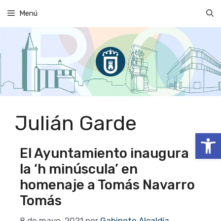
Saltar
Menú
al
contenido
Julián Garde
Abrir
El Ayuntamiento inaugura
la ‘h minúscula’ en
homenaje a Tomás Navarro
Tomás
8 de mayo, 2021
por
Gabinete Alcaldía