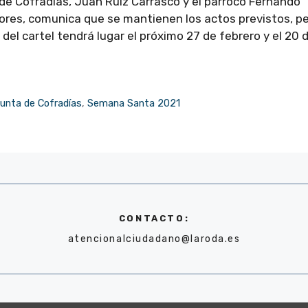
 de Cofradías, Juan Ruíz Carrasco y el párroco Fernando
res, comunica que se mantienen los actos previstos, p
el cartel tendrá lugar el próximo 27 de febrero y el 20 
unta de Cofradías
,
Semana Santa 2021
CONTACTO:
atencionalciudadano@laroda.es