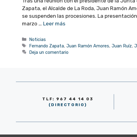
Tras una reunión con el presidente de la Junta
Zapata, el Alcalde de La Roda, Juan Ramón Amo
se suspenden las procesiones. La presentación d
marzo …
Leer más
Categorías
Noticias
Etiquetas
Fernando Zapata
,
Juan Ramón Amores
,
Juan Ruíz
,
J
Deja un comentario
TLF: 967 44 14 03
(DIRECTORIO)
© AYUNTAMIENTO DE LA RODA 2026