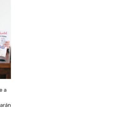
e a
narán