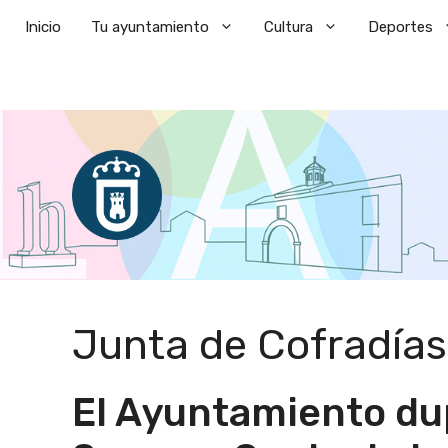
Saltar
Inicio
Tu ayuntamiento
Cultura
Deportes
al
contenido
Junta de Cofradías
El Ayuntamiento dup